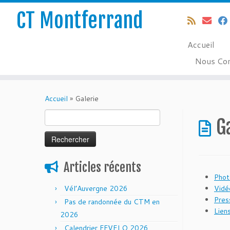
CT Montferrand
Accueil
Nous Con
Passer
au
Accueil
»
Galerie
contenu
Rechercher :
G
Articles récents
Phot
Vél’Auvergne 2026
Vidé
Pres
Pas de randonnée du CTM en
Liens
2026
Calendrier FFVELO 2026