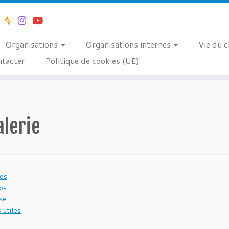
Organisations
Organisations internes
Vie du 
tacter
Politique de cookies (UE)
alerie
os
os
se
 utiles