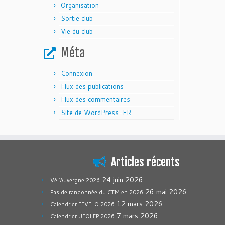
Organisation
Sortie club
Vie du club
Méta
Connexion
Flux des publications
Flux des commentaires
Site de WordPress-FR
Articles récents
24 juin 2026
Vél’Auvergne 2026
26 mai 2026
Pas de randonnée du CTM en 2026
12 mars 2026
Calendrier FFVELO 2026
7 mars 2026
Calendrier UFOLEP 2026