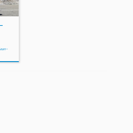
–
ean-