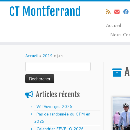
CT Montferrand
Accueil
Nous Con
Passer
au
Accueil
»
2019
»
juin
contenu
Rechercher :
A
Articles récents
Vél’Auvergne 2026
Pas de randonnée du CTM en
2026
Calendrier FFVELO 2026