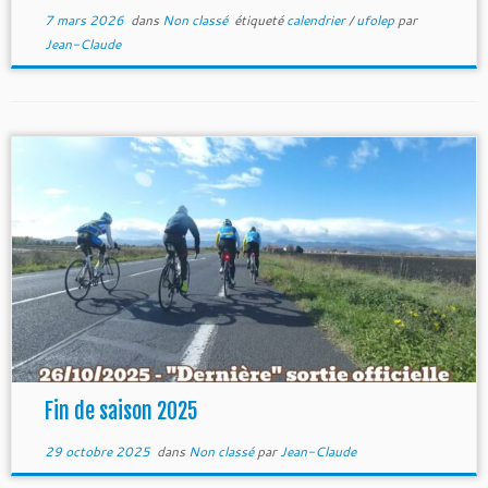
7 mars 2026
dans
Non classé
étiqueté
calendrier
/
ufolep
par
Jean-Claude
Fin de saison 2025
29 octobre 2025
dans
Non classé
par
Jean-Claude