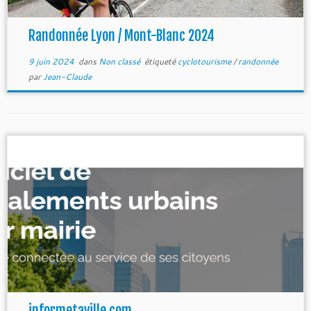
Randonnée Lyon / Mont-Blanc 2024
9 juin 2024
dans
Non classé
étiqueté
cyclotourisme
/
randonnée
par
Jean-Claude
informetaville.com