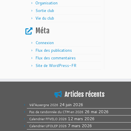
Organisation
Sortie club
Vie du club
Méta
Connexion
Flux des publications
Flux des commentaires
Site de WordPress-FR
Articles récents
24 juin 2026
Vél’Auvergne 2026
26 mai 2026
Pas de randonnée du CTM en 2026
12 mars 2026
Calendrier FFVELO 2026
7 mars 2026
Calendrier UFOLEP 2026