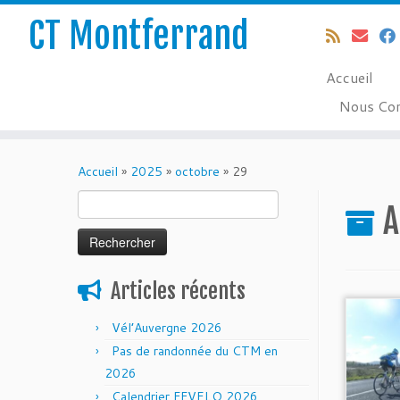
CT Montferrand
Accueil
Nous Con
Passer
au
Accueil
»
2025
»
octobre
»
29
contenu
Rechercher :
A
Articles récents
Vél’Auvergne 2026
Pas de randonnée du CTM en
2026
Calendrier FFVELO 2026