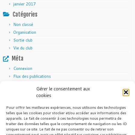
janvier 2017
Catégories
Non classé
Organisation
Sortie club
Vie du club
Méta
Connexion
Flux des publications
Flux des commentaires
Gérer le consentement aux
Site de WordPress-FR
cookies
Pour offrir les meilleures expériences, nous utilisons des technologies
telles que les cookies pour stocker et/ou accéder aux informations des
appareils. Le fait de consentir à ces technologies nous permettra de
Articles récents
traiter des données telles que le comportement de navigation ou les ID
uniques sur ce site. Le fait de ne pas consentir ou de retirer son
24 juin 2026
Vél’Auvergne 2026
consentement peut avoir un effet négatif sur certaines caractéristiques