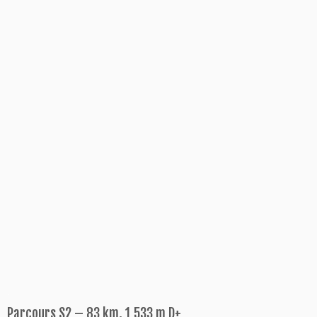
.
Parcours S2 – 83 km, 1 533 m D+