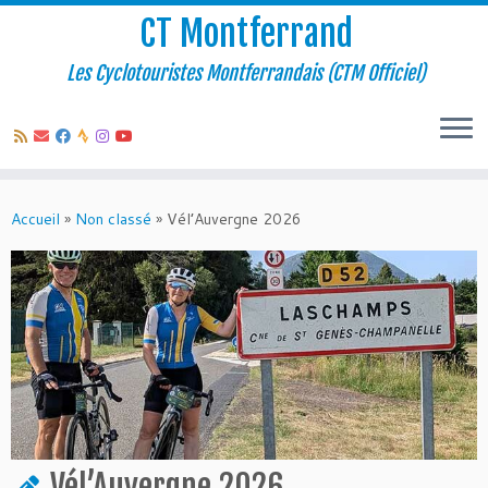
CT Montferrand
Les Cyclotouristes Montferrandais (CTM Officiel)
Passer
au
Accueil
»
Non classé
»
Vél’Auvergne 2026
contenu
Vél’Auvergne 2026