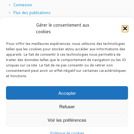
Connexion
Flux des publications
Flux des commentaires
Gérer le consentement aux
Site de WordPress-FR
cookies
Pour offrir les meilleures expériences, nous utilisons des technologies
telles que les cookies pour stocker et/ou accéder aux informations des
appareils. Le fait de consentir à ces technologies nous permettra de
Articles récents
traiter des données telles que le comportement de navigation ou les ID
uniques sur ce site. Le fait de ne pas consentir ou de retirer son
24 juin 2026
Vél’Auvergne 2026
consentement peut avoir un effet négatif sur certaines caractéristiques
26 mai 2026
et fonctions.
Pas de randonnée du CTM en 2026
12 mars 2026
Calendrier FFVELO 2026
7 mars 2026
Calendrier UFOLEP 2026
Accepter
29 octobre 2025
Fin de saison 2025
Refuser
Voir les préférences
·
© 2026
CT Montferrand
·
Propulsé par
·
Politique de cookies
Réalisé avec the
Thème Customizr
·