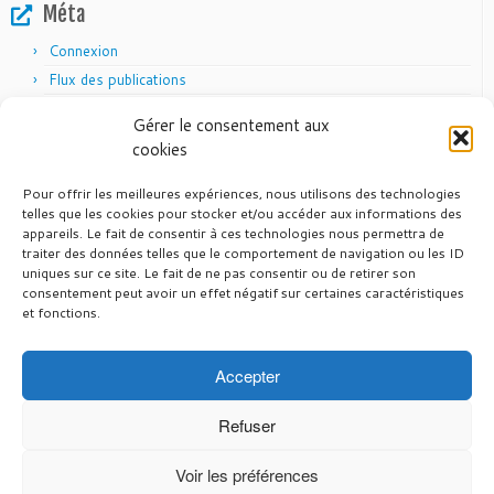
Méta
Connexion
Flux des publications
Flux des commentaires
Gérer le consentement aux
Site de WordPress-FR
cookies
Pour offrir les meilleures expériences, nous utilisons des technologies
telles que les cookies pour stocker et/ou accéder aux informations des
appareils. Le fait de consentir à ces technologies nous permettra de
Articles récents
traiter des données telles que le comportement de navigation ou les ID
uniques sur ce site. Le fait de ne pas consentir ou de retirer son
24 juin 2026
Vél’Auvergne 2026
consentement peut avoir un effet négatif sur certaines caractéristiques
26 mai 2026
et fonctions.
Pas de randonnée du CTM en 2026
12 mars 2026
Calendrier FFVELO 2026
7 mars 2026
Calendrier UFOLEP 2026
Accepter
29 octobre 2025
Fin de saison 2025
Refuser
Voir les préférences