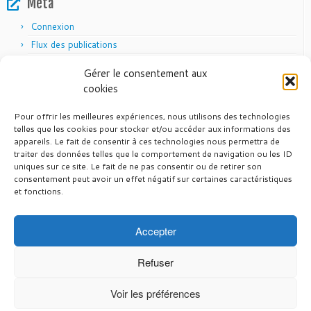
Méta
Connexion
Flux des publications
Flux des commentaires
Gérer le consentement aux
Site de WordPress-FR
cookies
Pour offrir les meilleures expériences, nous utilisons des technologies
telles que les cookies pour stocker et/ou accéder aux informations des
appareils. Le fait de consentir à ces technologies nous permettra de
Articles récents
traiter des données telles que le comportement de navigation ou les ID
uniques sur ce site. Le fait de ne pas consentir ou de retirer son
24 juin 2026
Vél’Auvergne 2026
consentement peut avoir un effet négatif sur certaines caractéristiques
26 mai 2026
et fonctions.
Pas de randonnée du CTM en 2026
12 mars 2026
Calendrier FFVELO 2026
7 mars 2026
Calendrier UFOLEP 2026
Accepter
29 octobre 2025
Fin de saison 2025
Refuser
Voir les préférences
·
© 2026
CT Montferrand
·
Propulsé par
·