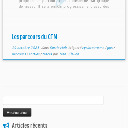
proposer un parcours chaque dimanche par groupe
de niveau. Il sera enrichi progressivement avec des
parcours typé « Montagne » (> 1200 m D+). Chaque
sociétaire pourra […]
Les parcours du CTM
19 octobre 2023
dans
Sortie club
étiqueté
cyclotourisme
/
gps
/
parcours
/
sorties
/
traces
par
Jean-Claude
Rechercher :
Articles récents