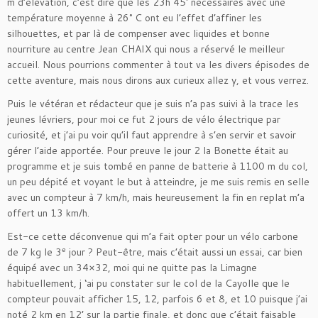
m d’élévation, c’est dire que les 23h 45′ nécessaires avec une
température moyenne à 26° C ont eu l’effet d’affiner les
silhouettes, et par là de compenser avec liquides et bonne
nourriture au centre Jean CHAIX qui nous a réservé le meilleur
accueil. Nous pourrions commenter à tout va les divers épisodes de
cette aventure, mais nous dirons aux curieux allez y, et vous verrez.
Puis le vétéran et rédacteur que je suis n’a pas suivi à la trace les
jeunes lévriers, pour moi ce fut 2 jours de vélo électrique par
curiosité, et j’ai pu voir qu’il faut apprendre à s’en servir et savoir
gérer l’aide apportée. Pour preuve le jour 2 la Bonette était au
programme et je suis tombé en panne de batterie à 1100 m du col,
un peu dépité et voyant le but à atteindre, je me suis remis en selle
avec un compteur à 7 km/h, mais heureusement la fin en replat m’a
offert un 13 km/h.
Est-ce cette déconvenue qui m’a fait opter pour un vélo carbone
e
de 7 kg le 3
jour ? Peut-être, mais c’était aussi un essai, car bien
équipé avec un 34×32, moi qui ne quitte pas la Limagne
habituellement, j ‘ai pu constater sur le col de la Cayolle que le
compteur pouvait afficher 15, 12, parfois 6 et 8, et 10 puisque j’ai
noté 2 km en 12’ sur la partie finale, et donc que c’était faisable