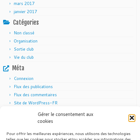
mars 2017
janvier 2017
Catégories
Non classé
Organisation
Sortie club
Vie du club
Méta
Connexion
Flux des publications
Flux des commentaires
Site de WordPress-FR
Gérer le consentement aux
cookies
Articles récents
Pour offrir les meilleures expériences, nous utilisons des technologies
telles que les cookies pour stocker et/ou accéder aux informations des