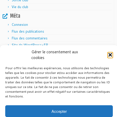
Sortie club
Vie du club
Méta
Connexion
Flux des publications
Flux des commentaires
Site de WordPress-FR
Gérer le consentement aux
cookies
Pour offrir les meilleures expériences, nous utilisons des technologies
Articles récents
telles que les cookies pour stocker et/ou accéder aux informations des
appareils. Le fait de consentir à ces technologies nous permettra de
24 juin 2026
Vél’Auvergne 2026
traiter des données telles que le comportement de navigation ou les ID
26 mai 2026
Pas de randonnée du CTM en 2026
uniques sur ce site. Le fait de ne pas consentir ou de retirer son
consentement peut avoir un effet négatif sur certaines caractéristiques
12 mars 2026
Calendrier FFVELO 2026
et fonctions.
7 mars 2026
Calendrier UFOLEP 2026
29 octobre 2025
Fin de saison 2025
Accepter