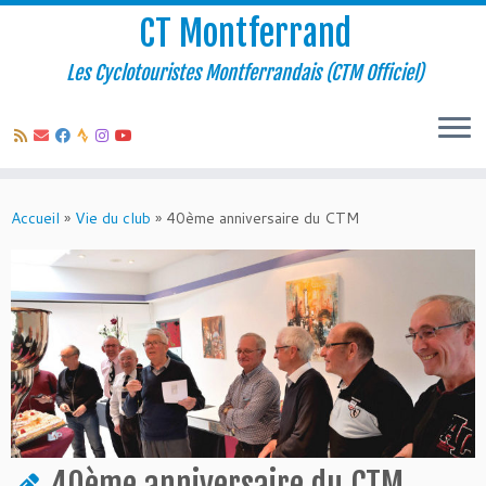
CT Montferrand
Les Cyclotouristes Montferrandais (CTM Officiel)
Passer
au
Accueil
»
Vie du club
»
40ème anniversaire du CTM
contenu
40ème anniversaire du CTM